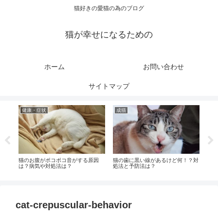
猫好きの愛猫の為のブログ
猫が幸せになるための
ホーム
お問い合わせ
サイトマップ
健康・症状
成猫
健
は？
猫のお腹がポコポコ音がする原因
猫の歯に黒い線があるけど何！？対
猫の
は？病気や対処法は？
処法と予防法は？
病気
cat-crepuscular-behavior