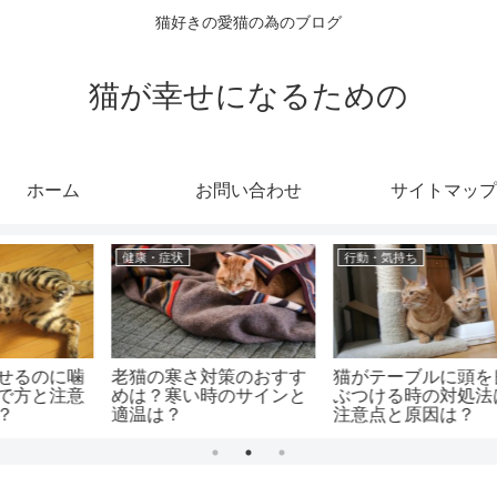
猫好きの愛猫の為のブログ
猫が幸せになるための
ホーム
お問い合わせ
サイトマップ
成猫
成猫
の
猫が脱走して家に入らな
猫の歯に黒い線があるけ
う
い時の対処法は？原因と
ど何！？対処法と予防法
脱走しない為の予防法
は？
は？