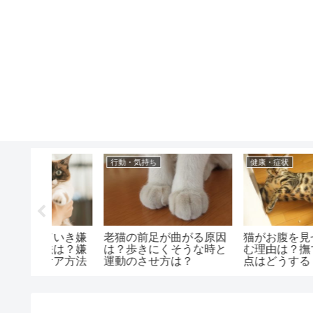
行動・気持ち
お手入れ・ケア
のおすす
猫がテーブルに頭を良く
猫の涙が赤茶色になる
サインと
ぶつける時の対処法は？
は？病気や対処法はど
注意点と原因は？
したらいいの？