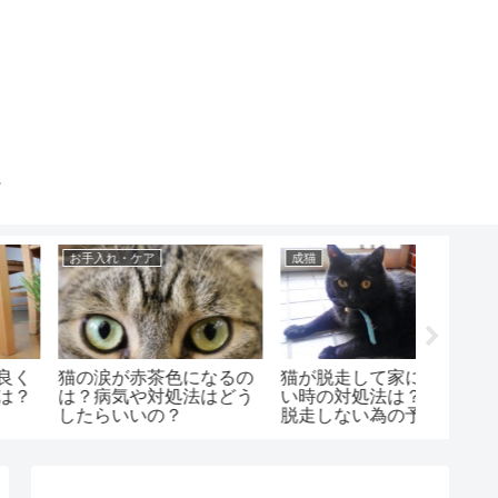
健康・症状
健康・症状
健康・症
猫のお腹がポコポコ音が
猫が水を飲んだ後に咳き
猫の舌
する原因は？病気や対処
込む時の対処法は？ケア
る原因
法は？
方法と注意点は？
け方と