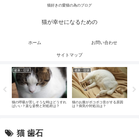
猫好きの愛猫の為のブログ
猫が幸せになるための
ホーム
お問い合わせ
サイトマップ
健康・症状
健康・症状
健
し
猫の呼吸が苦しそうな時はどうすれ
猫のお腹がポコポコ音がする原因
猫が
ばいい？楽な姿勢と対処府は？
は？病気や対処法は？
撫で
猫 歯石