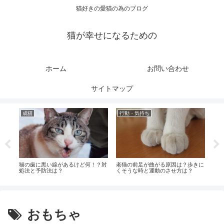
猫好きの愛猫の為のブログ
猫が幸せになるための
ホーム
お問い合わせ
サイトマップ
成猫
行動・気持ち
成
寒い
猫の歯に黒い線があるけど何！？対
老猫の前足が曲がる原因は？歩きに
猫が
処法と予防法は？
くそうな時と運動のさせ方は？
法は
は？
おもちゃ