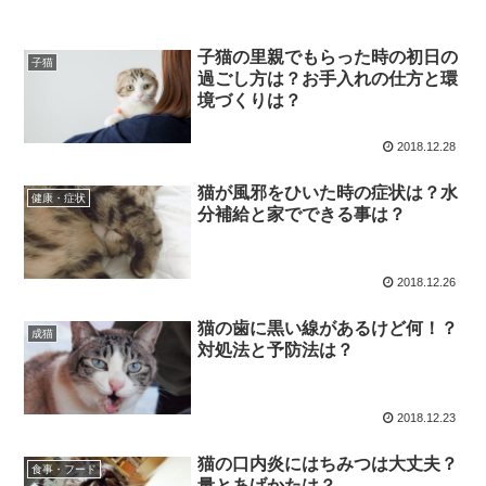
子猫の里親でもらった時の初日の
子猫
過ごし方は？お手入れの仕方と環
境づくりは？
2018.12.28
猫が風邪をひいた時の症状は？水
健康・症状
分補給と家でできる事は？
2018.12.26
猫の歯に黒い線があるけど何！？
成猫
対処法と予防法は？
2018.12.23
猫の口内炎にはちみつは大丈夫？
食事・フード
量とあげかたは？