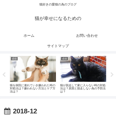
猫好きの愛猫の為のブログ
猫が幸せになるための
ホーム
お問い合わせ
サイトマップ
成猫
成猫
健
は？
猫を病院に連れていき嫌われた時の
猫が脱走して家に入らない時の対処
老猫
点
対処法は？嫌われない方法とケア方
法は？原因と脱走しない為の予防法
時の
法は？
は？
2018-12