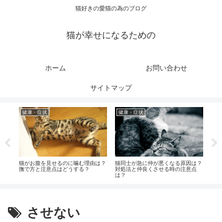
猫好きの愛猫の為のブログ
猫が幸せになるための
ホーム
お問い合わせ
サイトマップ
健康・症状
健康・症状
健
すれ
猫がお腹を見せるのに噛む理由は？
猫同士が急に仲が悪くなる原因は？
老猫
撫で方と注意点はどうする？
対処法と仲良くさせる時の注意点
時の
は？
させない