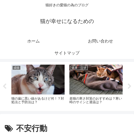
猫好きの愛猫の為のブログ
猫が幸せになるための
ホーム
お問い合わせ
サイトマップ
成猫
健康・症状
成
気や
猫の歯に黒い線があるけど何！？対
老猫の寒さ対策のおすすめは？寒い
猫が
処法と予防法は？
時のサインと適温は？
法は
は？
不安行動