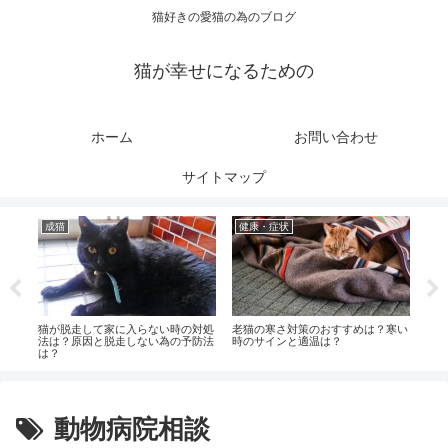
猫好きの愛猫の為のブログ
猫が幸せになるための
ホーム
お問い合わせ
サイトマップ
成猫
健康・症状
健
の対
猫が脱走して家に入らない時の対処
老猫の寒さ対策のおすすめは？寒い
猫の
法は？原因と脱走しない為の予防法
時のサインと適温は？
ばい
は？
動物病院相談