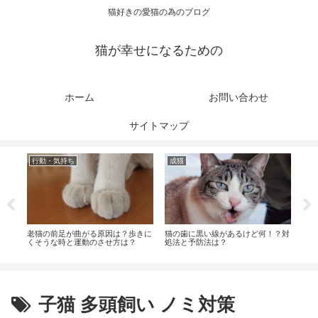
猫好きの愛猫の為のブログ
猫が幸せになるための
ホーム
お問い合わせ
サイトマップ
行動・気持ち
成猫
健
は？
老猫の前足が曲がる原因は？歩きに
猫の歯に黒い線があるけど何！？対
猫が
くそうな時と運動のさせ方は？
処法と予防法は？
処法
子猫 多頭飼い ノミ対策