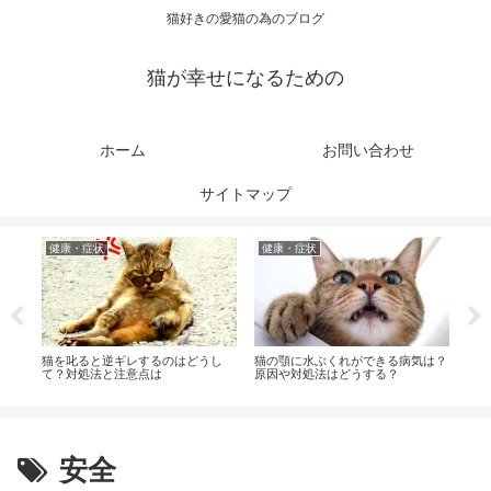
猫好きの愛猫の為のブログ
猫が幸せになるための
ホーム
お問い合わせ
サイトマップ
健康・症状
健康・症状
成
すれ
猫を叱ると逆ギレするのはどうし
猫の顎に水ぶくれができる病気は？
猫を
て？対処法と注意点は
原因や対処法はどうする？
対処
法は
安全