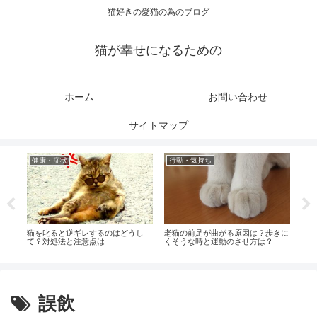
猫好きの愛猫の為のブログ
猫が幸せになるための
ホーム
お問い合わせ
サイトマップ
健康・症状
行動・気持ち
健
時の
猫を叱ると逆ギレするのはどうし
老猫の前足が曲がる原因は？歩きに
猫の
ア方
て？対処法と注意点は
くそうな時と運動のさせ方は？
病気
誤飲