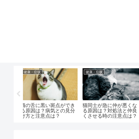
お手入れ・ケア
行動・気持ち
後に咳き
猫の涙が赤茶色になるの
老猫の前足が曲がる原
は？ケア
は？病気や対処法はどう
は？歩きにくそうな時
？
したらいいの？
運動のさせ方は？