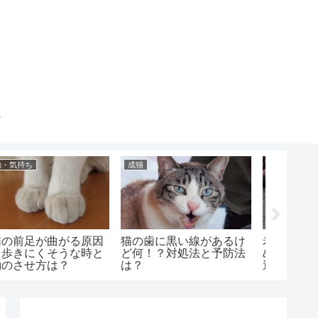
健康・症状
健康・症状
健康・症
猫がお腹を見せるのに噛
猫のお腹がポコポコ音が
猫を叱
む理由は？撫で方と注意
する原因は？病気や対処
はどう
点はどうする？
法は？
意点は