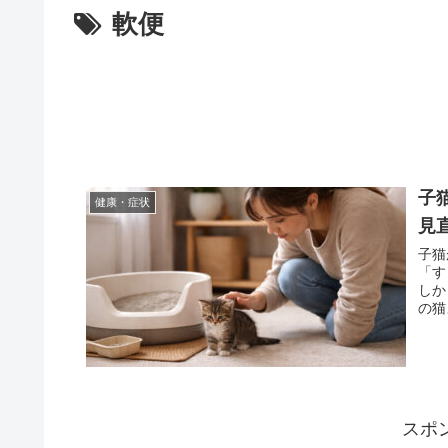
軟便
子
健康・症状
見
子猫
「す
しか
の猫
スポ