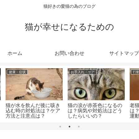
猫好きの愛猫の為のブログ
猫が幸せになるための
ホーム
お問い合わせ
サイトマップ
成猫
健康・症状
因
猫の歯に黒い線があるけ
老猫の寒さ対策のおすす
と
ど何！？対処法と予防法
めは？寒い時のサインと
は？
適温は？