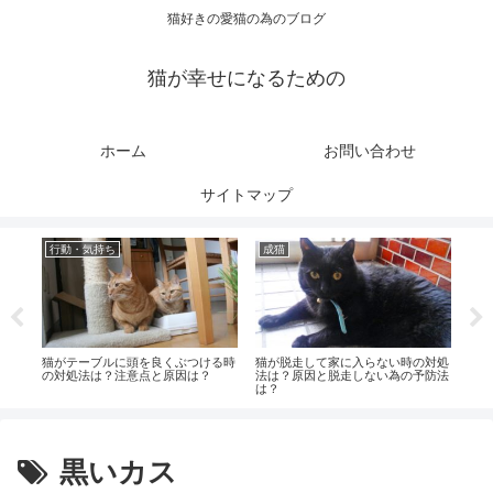
猫好きの愛猫の為のブログ
猫が幸せになるための
ホーム
お問い合わせ
サイトマップ
行動・気持ち
成猫
成
の対
猫がテーブルに頭を良くぶつける時
猫が脱走して家に入らない時の対処
猫の
の対処法は？注意点と原因は？
法は？原因と脱走しない為の予防法
処法
は？
黒いカス