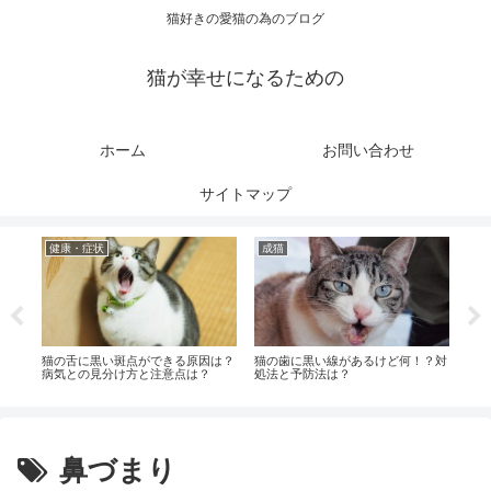
猫好きの愛猫の為のブログ
猫が幸せになるための
ホーム
お問い合わせ
サイトマップ
健康・症状
成猫
行
る時
猫の舌に黒い斑点ができる原因は？
猫の歯に黒い線があるけど何！？対
猫に
病気との見分け方と注意点は？
処法と予防法は？
大丈
鼻づまり