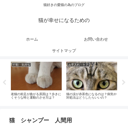
猫好きの愛猫の為のブログ
猫が幸せになるための
ホーム
お問い合わせ
サイトマップ
行動・気持ち
お手入れ・ケア
健
れは
老猫の前足が曲がる原因は？歩きに
猫の涙が赤茶色になるのは？病気や
老猫
くそうな時と運動のさせ方は？
対処法はどうしたらいいの？
時の
猫 シャンプー 人間用