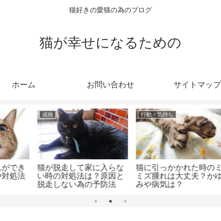
猫好きの愛猫の為のブログ
猫が幸せになるための
ホーム
お問い合わせ
サイトマップ
健康・症状
行動・気持ち
ミ
猫を叱ると逆ギレするの
老猫の前足が曲がる原因
ゆ
はどうして？対処法と注
は？歩きにくそうな時と
意点は
運動のさせ方は？