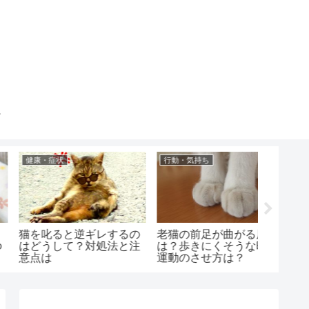
健康・症状
食事・フード
健康・症
猫の舌に黒い斑点ができ
猫が低血糖になった時の
猫の呼
る原因は？病気との見分
ガムシロップの量は？症
はどう
け方と注意点は？
状と飲んでくれない場合
姿勢と
は？