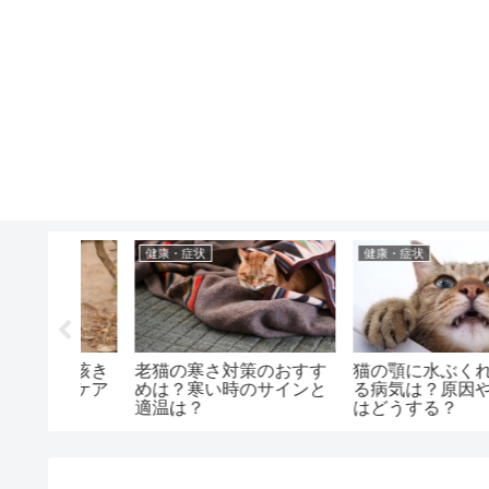
成猫
行動・気持ち
れができ
猫が脱走して家に入らな
猫に引っかかれた時の
や対処法
い時の対処法は？原因と
ミズ腫れは大丈夫？か
脱走しない為の予防法
みや病気は？
は？