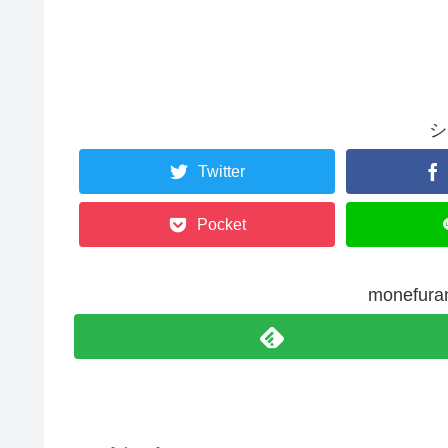
シ
Twitter
Pocket
monefu