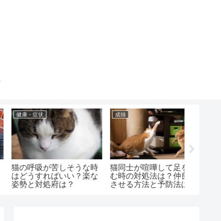
成猫
健康・症状
健康・症
猫同士が喧嘩して足を噛
猫同士が急に仲が悪くな
猫を叱
む時の対処法は？仲良く
る原因は？対処法と仲良
はどう
させる方法と予防法は？
くさせる時の注意点は？
意点は