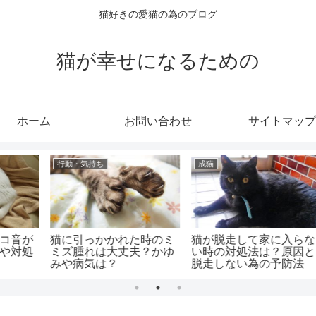
猫好きの愛猫の為のブログ
猫が幸せになるための
ホーム
お問い合わせ
サイトマップ
成猫
健康・症状
ミ
猫が脱走して家に入らな
猫の呼吸が苦しそうな時
ゆ
い時の対処法は？原因と
はどうすればいい？楽な
脱走しない為の予防法
姿勢と対処府は？
は？