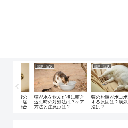
健康・症状
行動・気持ち
後に咳き
猫のお腹がポコポコ音が
猫に引っかかれた時の
は？ケア
する原因は？病気や対処
ミズ腫れは大丈夫？か
？
法は？
みや病気は？