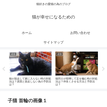
猫好きの愛猫の為のブログ
猫が幸せになるための
ホーム
お問い合わせ
サイトマップ
成猫
成猫
健
れは
猫が脱走して家に入らない時の対処
猫同士が喧嘩して足を噛む時の対処
猫の
法は？原因と脱走しない為の予防法
法は？仲良くさせる方法と予防法
病気
は？
は？
子猫 首輪の画像１