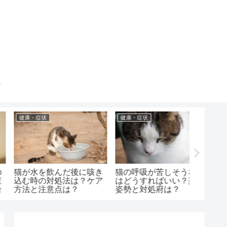
健康・症状
成猫
行動・気
猫がお腹を見せるのに噛
猫の歯に黒い線があるけ
老猫の
む理由は？撫で方と注意
ど何！？対処法と予防法
は？歩
点はどうする？
は？
運動の