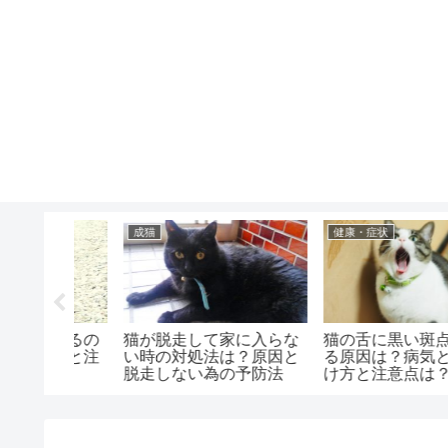
成猫
食事・フード
点ができ
猫を病院に連れていき嫌
猫が低血糖になった時
との見分
われた時の対処法は？嫌
ガムシロップの量は？
？
われない方法とケア方法
状と飲んでくれない場
は？
は？