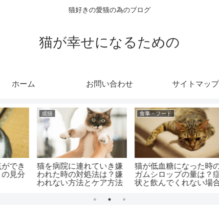
猫好きの愛猫の為のブログ
猫が幸せになるための
ホーム
お問い合わせ
サイトマップ
健康・症状
健康・症状
の
猫が水を飲んだ後に咳き
猫の呼吸が苦しそうな時
症
込む時の対処法は？ケア
はどうすればいい？楽な
合
方法と注意点は？
姿勢と対処府は？