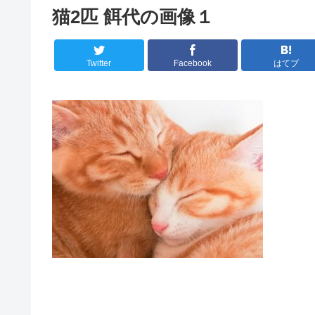
猫2匹 餌代の画像１
Twitter
Facebook
はてブ