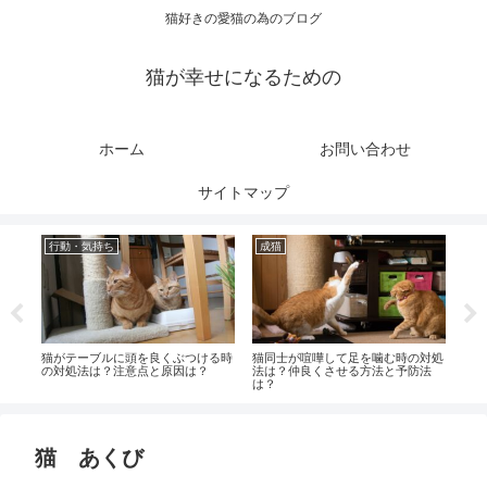
猫好きの愛猫の為のブログ
猫が幸せになるための
ホーム
お問い合わせ
サイトマップ
行動・気持ち
成猫
行
すれ
猫がテーブルに頭を良くぶつける時
猫同士が喧嘩して足を噛む時の対処
老猫
の対処法は？注意点と原因は？
法は？仲良くさせる方法と予防法
くそ
は？
猫 あくび