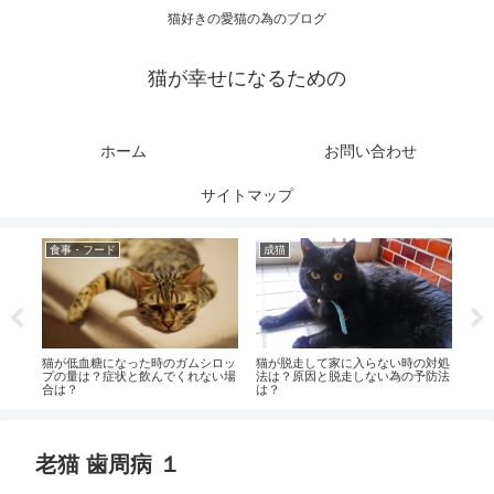
猫好きの愛猫の為のブログ
猫が幸せになるための
ホーム
お問い合わせ
サイトマップ
食事・フード
成猫
成
は？
猫が低血糖になった時のガムシロッ
猫が脱走して家に入らない時の対処
猫の
プの量は？症状と飲んでくれない場
法は？原因と脱走しない為の予防法
処法
合は？
は？
老猫 歯周病 １