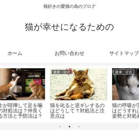
猫好きの愛猫の為のブログ
猫が幸せになるための
ホーム
お問い合わせ
サイトマップ
健康・症状
健康・症状
の
猫の呼吸が苦しそうな時
老猫の寒さ対策のおすす
注
はどうすればいい？楽な
めは？寒い時のサインと
姿勢と対処府は？
適温は？