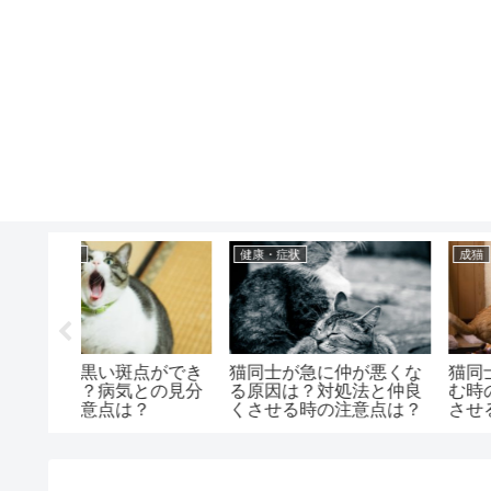
成猫
健康・症状
が悪くな
猫同士が喧嘩して足を噛
猫を叱ると逆ギレする
法と仲良
む時の対処法は？仲良く
はどうして？対処法と
意点は？
させる方法と予防法は？
意点は