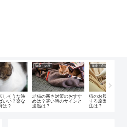
健康・症状
成猫
健康・症
猫のお腹がポコポコ音が
猫を病院に連れていき嫌
猫が水
する原因は？病気や対処
われた時の対処法は？嫌
込む時
法は？
われない方法とケア方法
方法と
は？