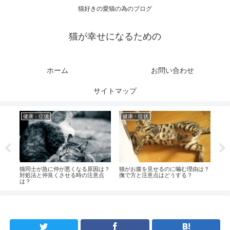
猫好きの愛猫の為のブログ
猫が幸せになるための
ホーム
お問い合わせ
サイトマップ
健康・症状
健康・症状
成
し
猫同士が急に仲が悪くなる原因は？
猫がお腹を見せるのに噛む理由は？
猫同
対処法と仲良くさせる時の注意点
撫で方と注意点はどうする？
法は
は？
は？