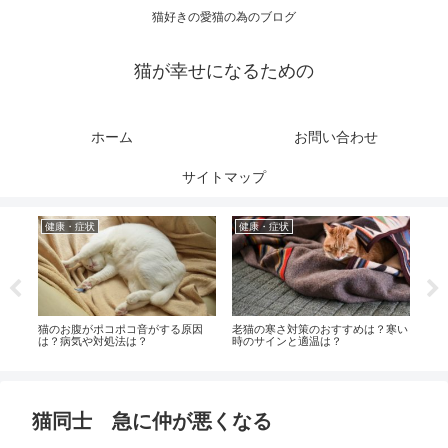
猫好きの愛猫の為のブログ
猫が幸せになるための
ホーム
お問い合わせ
サイトマップ
健康・症状
健康・症状
健
対処
猫のお腹がポコポコ音がする原因
老猫の寒さ対策のおすすめは？寒い
猫の
防法
は？病気や対処法は？
時のサインと適温は？
ばい
猫同士 急に仲が悪くなる