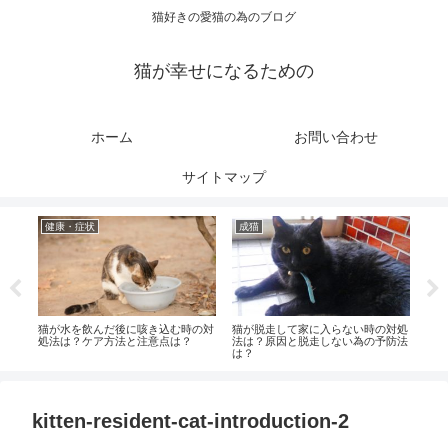
猫好きの愛猫の為のブログ
猫が幸せになるための
ホーム
お問い合わせ
サイトマップ
健康・症状
成猫
健
ロッ
猫が水を飲んだ後に咳き込む時の対
猫が脱走して家に入らない時の対処
猫の
い場
処法は？ケア方法と注意点は？
法は？原因と脱走しない為の予防法
は？
は？
kitten-resident-cat-introduction-2