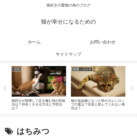
猫好きの愛猫の為のブログ
猫が幸せになるための
ホーム
お問い合わせ
サイトマップ
成猫
食事・フード
健
れは
猫同士が喧嘩して足を噛む時の対処
猫が低血糖になった時のガムシロッ
猫の
法は？仲良くさせる方法と予防法
プの量は？症状と飲んでくれない場
は？
は？
合は？
はちみつ