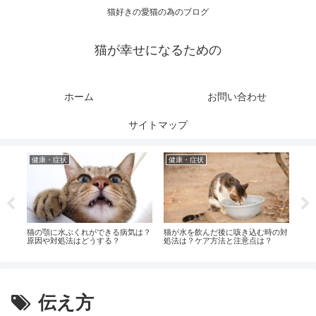
猫好きの愛猫の為のブログ
猫が幸せになるための
ホーム
お問い合わせ
サイトマップ
健康・症状
健康・症状
健
対処
猫の顎に水ぶくれができる病気は？
猫が水を飲んだ後に咳き込む時の対
猫の
法
原因や対処法はどうする？
処法は？ケア方法と注意点は？
ばい
伝え方