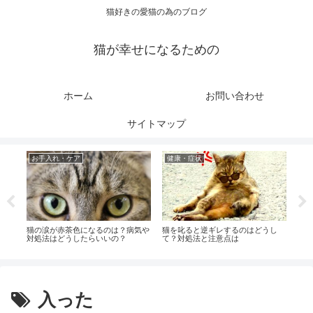
猫好きの愛猫の為のブログ
猫が幸せになるための
ホーム
お問い合わせ
サイトマップ
お手入れ・ケア
健康・症状
健
は？
猫の涙が赤茶色になるのは？病気や
猫を叱ると逆ギレするのはどうし
猫の
対処法はどうしたらいいの？
て？対処法と注意点は
ばい
入った