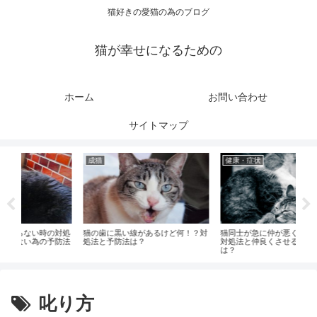
猫好きの愛猫の為のブログ
猫が幸せになるための
ホーム
お問い合わせ
サイトマップ
健康・症状
健康・症状
があるけど何！？対
猫同士が急に仲が悪くなる原因は？
猫の舌に黒い斑点ができる
？
対処法と仲良くさせる時の注意点
病気との見分け方と注意点
は？
叱り方