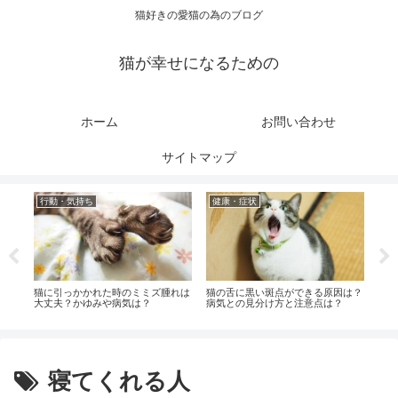
猫好きの愛猫の為のブログ
猫が幸せになるための
ホーム
お問い合わせ
サイトマップ
行動・気持ち
健康・症状
お
？対
猫に引っかかれた時のミミズ腫れは
猫の舌に黒い斑点ができる原因は？
猫の
大丈夫？かゆみや病気は？
病気との見分け方と注意点は？
対処
寝てくれる人