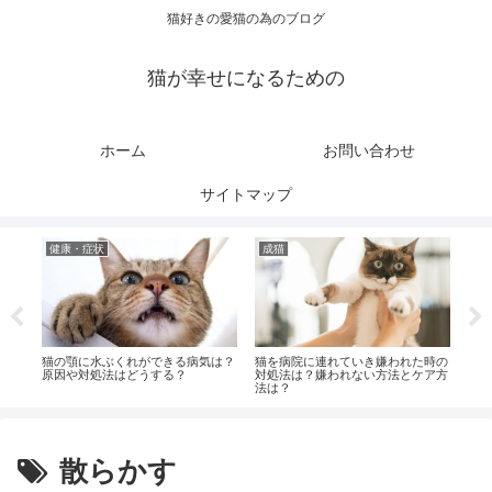
猫好きの愛猫の為のブログ
猫が幸せになるための
ホーム
お問い合わせ
サイトマップ
健康・症状
成猫
行
対処
猫の顎に水ぶくれができる病気は？
猫を病院に連れていき嫌われた時の
猫が
法
原因や対処法はどうする？
対処法は？嫌われない方法とケア方
の対
法は？
散らかす