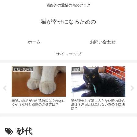
猫好きの愛猫の為のブログ
猫が幸せになるための
ホーム
お問い合わせ
サイトマップ
行動・気持ち
成猫
健
気や
老猫の前足が曲がる原因は？歩きに
猫が脱走して家に入らない時の対処
猫の
くそうな時と運動のさせ方は？
法は？原因と脱走しない為の予防法
ばい
は？
砂代