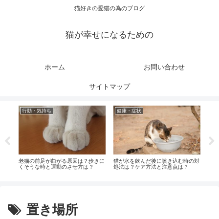
猫好きの愛猫の為のブログ
猫が幸せになるための
ホーム
お問い合わせ
サイトマップ
行動・気持ち
健康・症状
健
因
老猫の前足が曲がる原因は？歩きに
猫が水を飲んだ後に咳き込む時の対
猫の
くそうな時と運動のさせ方は？
処法は？ケア方法と注意点は？
ばい
置き場所