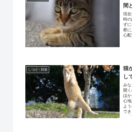
間
現在
時の
ずに
察に
心配
猫
しつけ・対策
し
みな
開く
ほか
心地
よう
でき
のが
と思