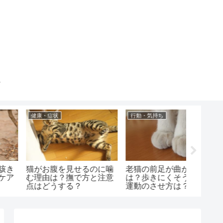
健康・症状
行動・気持ち
健康・症
老猫の寒さ対策のおすす
猫に引っかかれた時のミ
猫の顎
めは？寒い時のサインと
ミズ腫れは大丈夫？かゆ
る病気
適温は？
みや病気は？
はどう