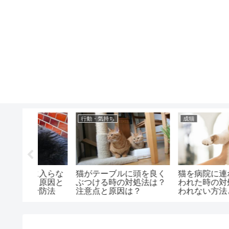
健康・症状
健康・症状
った時の
猫が水を飲んだ後に咳き
猫がお腹を見せるのに
量は？症
込む時の対処法は？ケア
む理由は？撫で方と注
ない場合
方法と注意点は？
点はどうする？