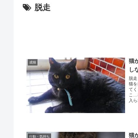
脱走
猫
成猫
し
脱走
猫を
てく
こ…
入ら
猫
行動・気持ち