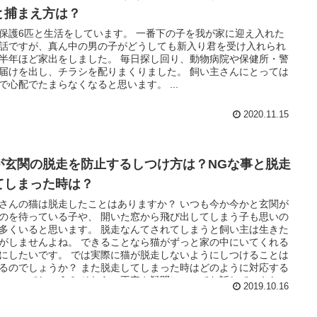
と捕まえ方は？
保護6匹と生活をしています。 一番下の子を我が家に迎え入れた
話ですが、真ん中の男の子がどうしても新入り君を受け入れられ
半年ほど家出をしました。 毎日探し回り、動物病院や保健所・警
届けを出し、チラシを配りまくりました。 飼い主さんにとっては
で心配でたまらなくなると思います。 ...
2020.11.15
が玄関の脱走を防止するしつけ方は？NGな事と脱走
てしまった時は？
さんの猫は脱走したことはありますか？ いつも今か今かと玄関が
のを待っている子や、 開いた窓から飛び出してしまう子も思いの
多くいると思います。 脱走なんてされてしまうと飼い主は生きた
がしませんよね。 できることなら猫がずっと家の中にいてくれる
にしたいです。 では実際に猫が脱走しないようにしつけることは
るのでしょうか？ また脱走してしまった時はどのように対応する
いいのでしょう？ それらの不安や疑問についてお話していきたい
2019.10.16
います！