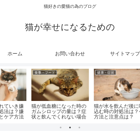
猫好きの愛猫の為のブログ
猫が幸せになるための
ホーム
お問い合わせ
サイトマップ
行動・気持ち
成猫
噛
老猫の前足が曲がる原因
猫の歯に黒い線があるけ
意
は？歩きにくそうな時と
ど何！？対処法と予防法
運動のさせ方は？
は？