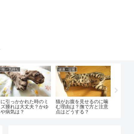
行動・気持ち
健康・症状
健康・症
猫に引っかかれた時のミ
猫がお腹を見せるのに噛
老猫の
ミズ腫れは大丈夫？かゆ
む理由は？撫で方と注意
めは？
みや病気は？
点はどうする？
適温は