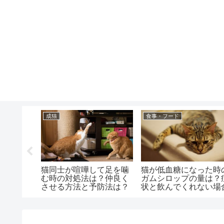
成猫
食事・フード
がる原因
猫同士が喧嘩して足を噛
猫が低血糖になった時
うな時と
む時の対処法は？仲良く
ガムシロップの量は？
？
させる方法と予防法は？
状と飲んでくれない場
は？