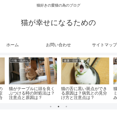
猫好きの愛猫の為のブログ
猫が幸せになるための
ホーム
お問い合わせ
サイトマップ
行動・気持ち
健康・症状
の
猫がテーブルに頭を良く
猫の舌に黒い斑点ができ
症
ぶつける時の対処法は？
る原因は？病気との見分
合
注意点と原因は？
け方と注意点は？