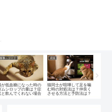
食事・フード
成猫
健康・症
猫が低血糖になった時の
猫同士が喧嘩して足を噛
猫の顎
ガムシロップの量は？症
む時の対処法は？仲良く
る病気
状と飲んでくれない場合
させる方法と予防法は？
はどう
は？