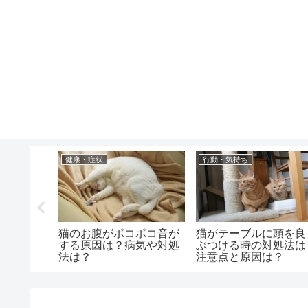
健康・症状
行動・気持ち
レするの
猫のお腹がポコポコ音が
猫がテーブルに頭を良
処法と注
する原因は？病気や対処
ぶつける時の対処法は
法は？
注意点と原因は？