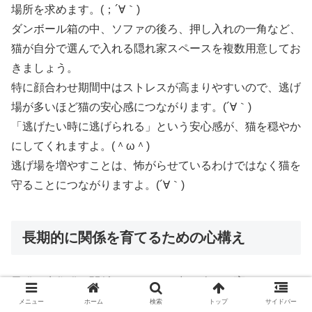
場所を求めます。(；´∀｀)
ダンボール箱の中、ソファの後ろ、押し入れの一角など、
猫が自分で選んで入れる隠れ家スペースを複数用意してお
きましょう。
特に顔合わせ期間中はストレスが高まりやすいので、逃げ
場が多いほど猫の安心感につながります。(´∀｀)
「逃げたい時に逃げられる」という安心感が、猫を穏やか
にしてくれますよ。(＾ω＾)
逃げ場を増やすことは、怖がらせているわけではなく猫を
守ることにつながりますよ。(´∀｀)
長期的に関係を育てるための心構え
子猫と先住猫の関係づくりは、一朝一夕には育ちません。
(；´∀｀)
メニュー
ホーム
検索
トップ
サイドバー