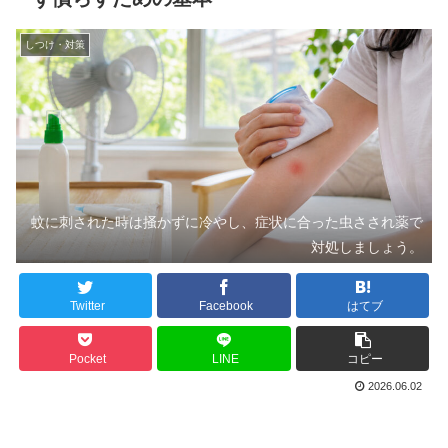
しつけ・対策
蚊に刺された時は掻かずに冷やし、症状に合った虫さされ薬で
対処しましょう。
Twitter
Facebook
はてブ
Pocket
LINE
コピー
2026.06.02