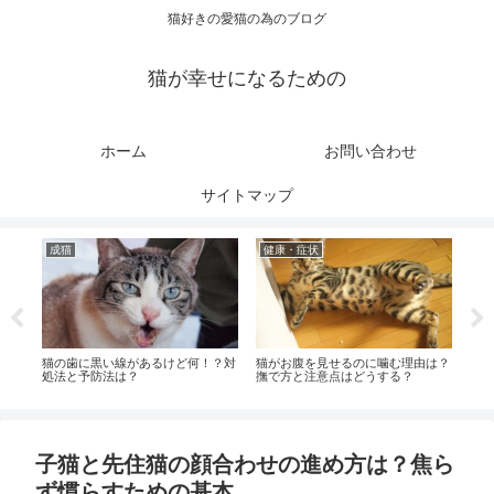
猫好きの愛猫の為のブログ
猫が幸せになるための
ホーム
お問い合わせ
サイトマップ
成猫
健康・症状
健
し
猫の歯に黒い線があるけど何！？対
猫がお腹を見せるのに噛む理由は？
猫の
処法と予防法は？
撫で方と注意点はどうする？
病気
子猫と先住猫の顔合わせの進め方は？焦ら
ず慣らすための基本