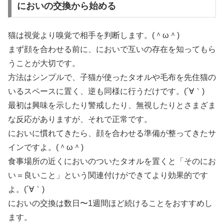
においの交換から始める
猫は視覚より嗅覚で相手を判断します。(＾ω＾)
まず顔を合わせる前に、においで互いの存在を知ってもら
うことが大切です。
方法はシンプルで、子猫が使ったタオルや毛布を先住猫の
いるスペースに置く、逆も同様に行うだけです。(´∀｀)
最初は興味を示したり警戒したり、無視したりとさまざま
な反応がありますが、それで正常です。
においに慣れてきたら、顔を合わせる準備が整ってきたサ
インですよ。(＾ω＾)
食事場所の近くにおいのついたタオルを置くと「そのにお
い＝良いこと」という関連付けができてより効果的です
よ。(´∀｀)
においの交換は数日〜1週間ほど続けることをおすすめし
ます。