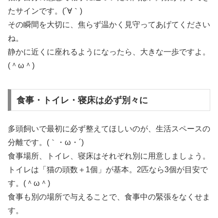
たサインです。(´∀｀)
その瞬間を大切に、焦らず温かく見守ってあげてください
ね。
静かに近くに座れるようになったら、大きな一歩ですよ。
(＾ω＾)
食事・トイレ・寝床は必ず別々に
多頭飼いで最初に必ず整えてほしいのが、生活スペースの
分離です。(｀・ω・´)
食事場所、トイレ、寝床はそれぞれ別に用意しましょう。
トイレは「猫の頭数＋1個」が基本。2匹なら3個が目安で
す。(＾ω＾)
食事も別の場所で与えることで、食事中の緊張をなくせま
す。