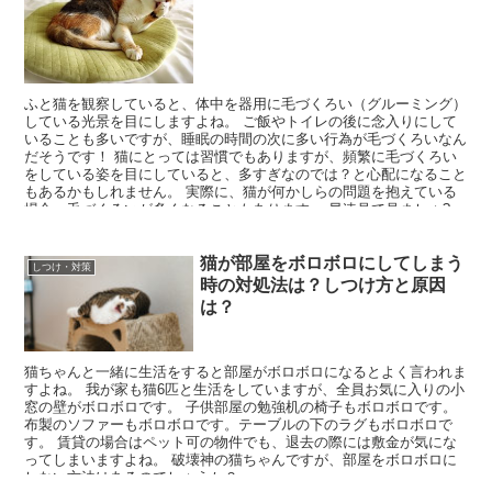
ふと猫を観察していると、体中を器用に毛づくろい（グルーミング）
している光景を目にしますよね。 ご飯やトイレの後に念入りにして
いることも多いですが、睡眠の時間の次に多い行為が毛づくろいなん
だそうです！ 猫にとっては習慣でもありますが、頻繁に毛づくろい
をしている姿を目にしていると、多すぎなのでは？と心配になること
もあるかもしれません。 実際に、猫が何かしらの問題を抱えている
場合、毛づくろいが多くなることもあります。 早速見て見ましょ?
(/・ω・)/
猫が部屋をボロボロにしてしまう
しつけ・対策
時の対処法は？しつけ方と原因
は？
猫ちゃんと一緒に生活をすると部屋がボロボロになるとよく言われま
すよね。 我が家も猫6匹と生活をしていますが、全員お気に入りの小
窓の壁がボロボロです。 子供部屋の勉強机の椅子もボロボロです。
布製のソファーもボロボロです。テーブルの下のラグもボロボロで
す。 賃貸の場合はペット可の物件でも、退去の際には敷金が気にな
ってしまいますよね。 破壊神の猫ちゃんですが、部屋をボロボロに
しない方法はあるのでしょうか？