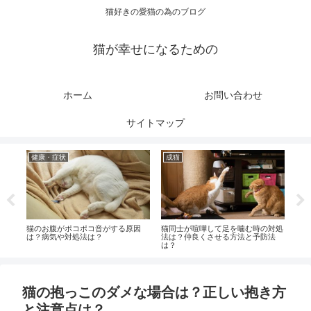
猫好きの愛猫の為のブログ
猫が幸せになるための
ホーム
お問い合わせ
サイトマップ
健康・症状
成猫
健
時の
猫のお腹がポコポコ音がする原因
猫同士が喧嘩して足を噛む時の対処
猫が
ア方
は？病気や対処法は？
法は？仲良くさせる方法と予防法
撫で
は？
猫の抱っこのダメな場合は？正しい抱き方
と注意点は？