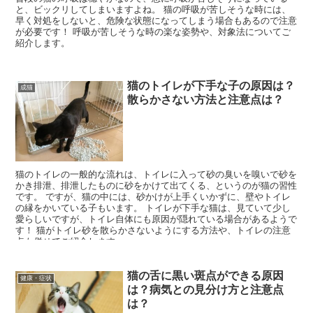
と、ビックリしてしまいますよね。 猫の呼吸が苦しそうな時には、
早く対処をしないと、危険な状態になってしまう場合もあるので注意
が必要です！ 呼吸が苦しそうな時の楽な姿勢や、対象法についてご
紹介します。
猫のトイレが下手な子の原因は？
成猫
散らかさない方法と注意点は？
猫のトイレの一般的な流れは、トイレに入って砂の臭いを嗅いで砂を
かき排泄、排泄したものに砂をかけて出てくる、というのが猫の習性
です。 ですが、猫の中には、砂かけが上手くいかずに、壁やトイレ
の縁をかいている子もいます。 トイレが下手な猫は、見ていて少し
愛らしいですが、トイレ自体にも原因が隠れている場合があるようで
す！ 猫がトイレ砂を散らかさないようにする方法や、トイレの注意
点も併せてご紹介します。
猫の舌に黒い斑点ができる原因
健康・症状
は？病気との見分け方と注意点
は？