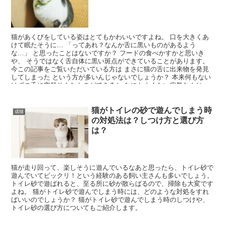
猫があくびをしている姿はとてもかわいいですよね。 口を大きくあ
けて眠たそうに… 「ってあれ？なんか舌に黒いものがあるよう
な…」 と思ったことはないですか？ フードの食べかすかと思いき
や、 そうではなく舌自体に黒い斑点ができていることがあります。
今この記事をご覧いただいている方は まさに猫の舌に出来物を発見
してしまった という方が多いんじゃないでしょうか？ 本来何もない
はずの舌に突然そんなものができると なにかよくない病気なんじゃ
ないかと心配ですよね。 そこで今回はそんな不安や悩みを解消すべ
く、 猫の舌にできる黒い斑点について その原因や病気との見分け方
などをお伝えしたいと思います。
猫がトイレの砂で遊んでしまう時
成猫
の対処法は？しつけ方と選び方
は？
猫が走り回って、楽しそうに遊んでいるなあと思ったら、トイレ砂で
遊んでいてビックリ！という経験のある飼い主さんも多いでしょう。
トイレ砂で遊ばれると、至る所に砂が散らばるので、掃除も大変です
よね。 猫がトイレ砂で遊んでしまう時には、どのような対処をすれ
ばいいのでしょうか？ 猫がトイレ砂で遊んでしまう時のしつけや、
トイレ砂の選び方についてもご紹介します。