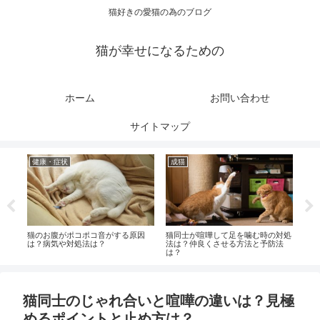
猫好きの愛猫の為のブログ
猫が幸せになるための
ホーム
お問い合わせ
サイトマップ
健康・症状
成猫
健
は？
猫のお腹がポコポコ音がする原因
猫同士が喧嘩して足を噛む時の対処
猫を
は？病気や対処法は？
法は？仲良くさせる方法と予防法
て？
は？
猫同士のじゃれ合いと喧嘩の違いは？見極
めるポイントと止め方は？