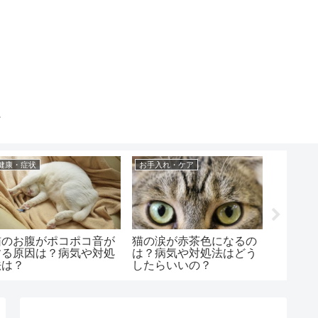
健康・症状
お手入れ・ケア
健康・症
猫のお腹がポコポコ音が
猫の涙が赤茶色になるの
猫の顎
する原因は？病気や対処
は？病気や対処法はどう
る病気
法は？
したらいいの？
はどう