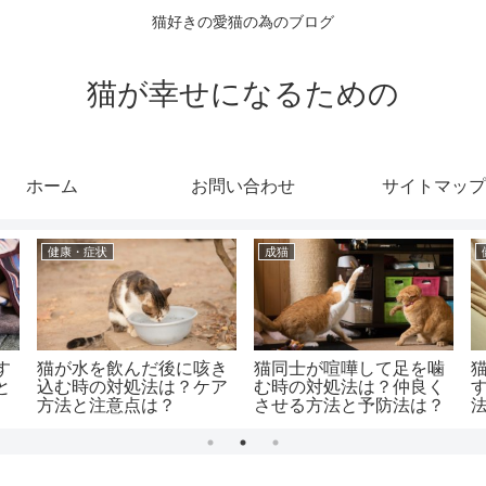
猫好きの愛猫の為のブログ
猫が幸せになるための
ホーム
お問い合わせ
サイトマップ
健康・症状
成猫
す
猫が水を飲んだ後に咳き
猫同士が喧嘩して足を噛
と
込む時の対処法は？ケア
む時の対処法は？仲良く
方法と注意点は？
させる方法と予防法は？