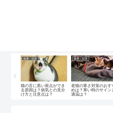
健康・症状
健康・症状
頭を良く
猫の舌に黒い斑点ができ
老猫の寒さ対策のおす
処法は？
る原因は？病気との見分
めは？寒い時のサイン
？
け方と注意点は？
適温は？