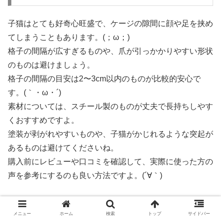
子猫はとても好奇心旺盛で、ケージの隙間に顔や足を挟め
てしまうこともあります。(；ω；)
格子の間隔が広すぎるものや、爪が引っかかりやすい形状
のものは避けましょう。
格子の間隔の目安は2〜3cm以内のものが比較的安心で
す。(｀・ω・´)
素材については、スチール製のものが丈夫で長持ちしやす
くおすすめですよ。
塗装が剥がれやすいものや、子猫がかじれるような突起が
あるものは避けてくださいね。
購入前にレビューや口コミを確認して、実際に使った方の
声を参考にするのも良い方法ですよ。(´∀｀)
子猫を迎える前の環境チェックリスト
メニュー
ホーム
検索
トップ
サイドバー