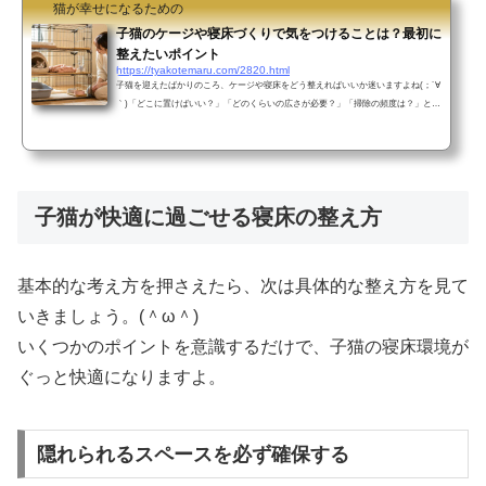
猫が幸せになるための
子猫のケージや寝床づくりで気をつけることは？最初に
整えたいポイント
https://tyakotemaru.com/2820.html
子猫を迎えたばかりのころ、ケージや寝床をどう整えればいいか迷いますよね(；´∀
｀)「どこに置けばいい？」「どのくらいの広さが必要？」「掃除の頻度は？」と、
気になることがたくさん出てきます。でも、一度で完璧に整えようとしなくて大丈
夫ですよ(´∀｀)まずは今の子猫の様子をじっくり観察しながら、少しずつ住みやす
い環境を作ってあげることが大切です。この記事では、子猫のケージや寝床づくり
で気をつけたいポイントを、わかりやすくまとめてご紹介します。子猫のケージ・
寝床づくり、まず何を見ればいい？子猫のケージや寝床...
子猫が快適に過ごせる寝床の整え方
基本的な考え方を押さえたら、次は具体的な整え方を見て
いきましょう。(＾ω＾)
いくつかのポイントを意識するだけで、子猫の寝床環境が
ぐっと快適になりますよ。
隠れられるスペースを必ず確保する