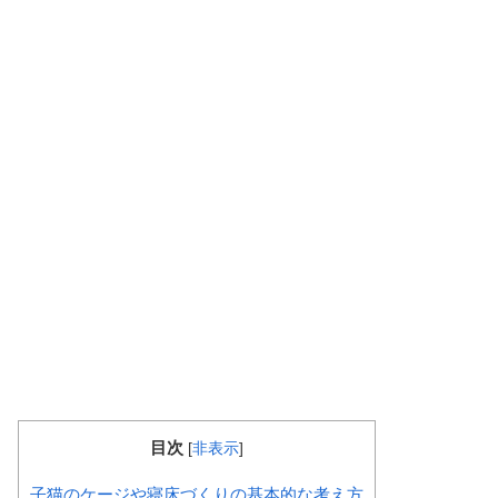
目次
[
非表示
]
子猫のケージや寝床づくりの基本的な考え方