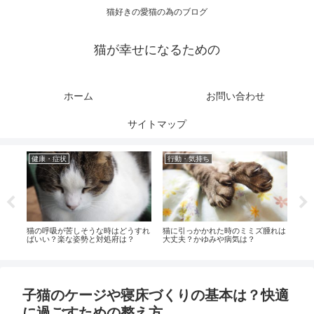
猫好きの愛猫の為のブログ
猫が幸せになるための
ホーム
お問い合わせ
サイトマップ
健康・症状
行動・気持ち
健
因
猫の呼吸が苦しそうな時はどうすれ
猫に引っかかれた時のミミズ腫れは
猫が
ばいい？楽な姿勢と対処府は？
大丈夫？かゆみや病気は？
処法
子猫のケージや寝床づくりの基本は？快適
に過ごすための整え方