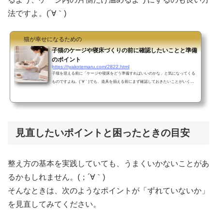
法ですよ。(´∀｀)
猫が幸せになるための
子猫のケージや寝床づくりの前に確認したいことと準備
のポイント
https://tyakotemaru.com/2822.html
子猫を迎える前に「ケージや寝床をどう準備すればいいのかな」と気になってくる
ものですよね。(´∀｀)でも、道具を揃える前にまず確認しておきたいことがいくつ
かあります。順番に整理していくことで、子猫にとっても飼い主さんにとっても無
理のない環境づくりができますよ。(＾ω＾)今回は、準備の前に見ておきたいポイン
トから道具の選び方まで、わかりやすくご紹介します。まず確認したいこと「子猫
のケージや寝床づくり」は気になりやすいテーマですが、慌てず順番に確認すると
見えやすくなります。(｀・ω・´)準備を始める前に、今の...
見直したいポイントと困ったときの目安
整え方の基本を実践していても、うまくいかないことがあ
るかもしれません。(；´∀｀)
そんなときは、次のようなポイントが「ずれていないか」
を見直してみてください。