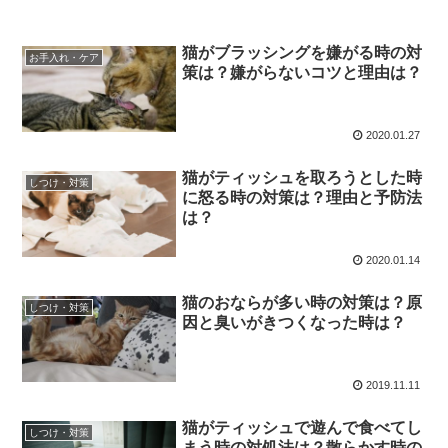
猫がブラッシングを嫌がる時の対
お手入れ・ケア
策は？嫌がらないコツと理由は？
2020.01.27
猫がティッシュを取ろうとした時
しつけ・対策
に怒る時の対策は？理由と予防法
は？
2020.01.14
猫のおならが多い時の対策は？原
しつけ・対策
因と臭いがきつくなった時は？
2019.11.11
猫がティッシュで遊んで食べてし
しつけ・対策
まう時の対処法は？散らかす時の