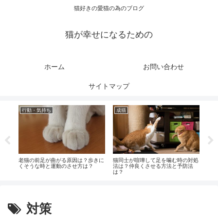
猫好きの愛猫の為のブログ
猫が幸せになるための
ホーム
お問い合わせ
サイトマップ
行動・気持ち
成猫
成
は？
老猫の前足が曲がる原因は？歩きに
猫同士が喧嘩して足を噛む時の対処
猫を
くそうな時と運動のさせ方は？
法は？仲良くさせる方法と予防法
対処
は？
法は
対策