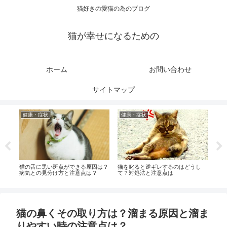
猫好きの愛猫の為のブログ
猫が幸せになるための
ホーム
お問い合わせ
サイトマップ
健康・症状
健康・症状
健
ロッ
猫の舌に黒い斑点ができる原因は？
猫を叱ると逆ギレするのはどうし
猫の
い場
病気との見分け方と注意点は？
て？対処法と注意点は
は？
猫の鼻くその取り方は？溜まる原因と溜ま
りやすい時の注意点は？