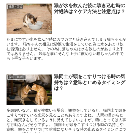
猫が水を飲んだ後に咳き込む時の
健康・症状
対処法は？ケア方法と注意点は？
たまにですが水を飲んだ時にガフガフと咳き込んでしまう猫ちゃんが
います。 猫ちゃんの祖先は砂漠で生活をしていた為に水をあまり飲
む習慣はありません。 その為に猫ちゃんは水を飲むのがあまり上手
ではありません。 残念な事にそんな上手に飲めない猫ちゃんの中で
も下手な子もいます。
猫同士が頭をこすりつける時の気
行動・気持ち
持ちは？意味と止めるタイミング
は？
多頭飼いなど、猫が複数いる場合、観察をしていると、猫同士で頭を
こすりつけている光景を見ることもありますよね。 人間の目からだ
と、頭突きをしているように見えてしまいますが、猫にとっては大事
な行動なんだそうですよ。 猫同士が頭をこすりつける時の気持ちや
意味、頭をこすりつけて喧嘩になりそうな時の止めるタイミングにつ