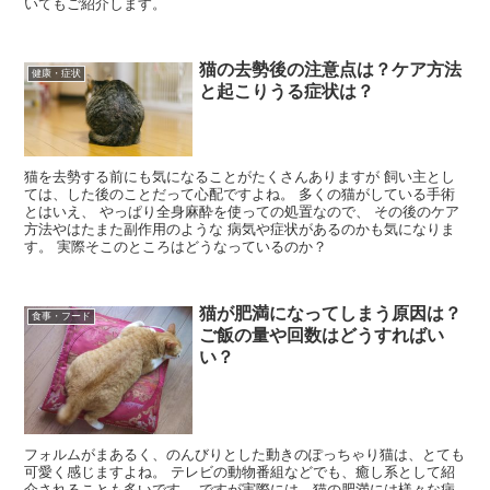
いてもご紹介します。
猫の去勢後の注意点は？ケア方法
健康・症状
と起こりうる症状は？
猫を去勢する前にも気になることがたくさんありますが 飼い主とし
ては、した後のことだって心配ですよね。 多くの猫がしている手術
とはいえ、 やっぱり全身麻酔を使っての処置なので、 その後のケア
方法やはたまた副作用のような 病気や症状があるのかも気になりま
す。 実際そこのところはどうなっているのか？
猫が肥満になってしまう原因は？
食事・フード
ご飯の量や回数はどうすればい
い？
フォルムがまあるく、のんびりとした動きのぽっちゃり猫は、とても
可愛く感じますよね。 テレビの動物番組などでも、癒し系として紹
介されることも多いです。 ですが実際には、猫の肥満には様々な病