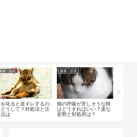
健康・症状
健康・症状
成猫
猫を叱ると逆ギレするの
猫の呼吸が苦しそうな時
猫同士
はどうして？対処法と注
はどうすればいい？楽な
む時の
意点は
姿勢と対処府は？
させる