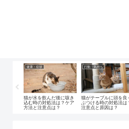
健康・症状
行動・気持ち
に入らな
猫が水を飲んだ後に咳き
猫がテーブルに頭を良
？原因と
込む時の対処法は？ケア
ぶつける時の対処法は
予防法
方法と注意点は？
注意点と原因は？