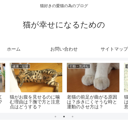
猫好きの愛猫の為のブログ
猫が幸せになるための
ホーム
お問い合わせ
サイトマップ
健康・症状
行動・気持ち
く
猫がお腹を見せるのに噛
老猫の前足が曲がる原因
？
む理由は？撫で方と注意
は？歩きにくそうな時と
点はどうする？
運動のさせ方は？