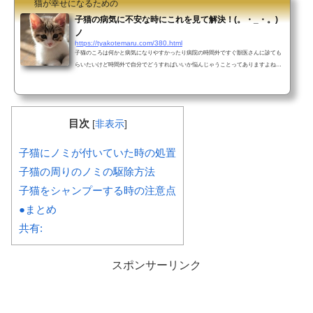
猫が幸せになるための
子猫の病気に不安な時にこれを見て解決！(。・_・。)
ノ
https://tyakotemaru.com/380.html
子猫のころは何かと病気になりやすかったり病院の時間外ですぐ獣医さんに診ても
らいたいけど時間外で自分でどうすればいいか悩んじゃうことってありますよね。
私も、今保護猫6匹と生活していますが子猫の時から育てたこともありそれらの経験
などもまとめてみましたのでぜひ参考にしてみてください(/・ω・)/子猫が下痢をし
た時の応急処置は？子猫は、まだ消化器官が未熟なので、よく下痢をすると言いま
す。ですが、中には病気や感染症が隠れていることもあるので、注意が必要です！
目次
[
非表示
]
子猫が嘔吐をした時の対処法や、水分補給の方法も併せ...
子猫にノミが付いていた時の処置
子猫の周りのノミの駆除方法
子猫をシャンプーする時の注意点
●まとめ
共有:
スポンサーリンク