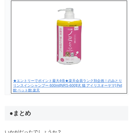
★エントリーでポイント最大4倍★楽天会員ランク別企画！のみとり
リンスインシャンプー 600ml[NRS-600][犬 猫 アイリスオーヤマ] Pet
館 ペット館 楽天
●まとめ
いかがだったでしょうか？