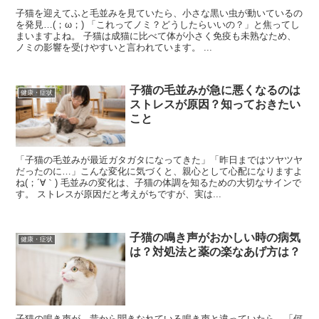
子猫を迎えてふと毛並みを見ていたら、小さな黒い虫が動いているの
を発見…(；ω；) 「これってノミ？どうしたらいいの？」と焦ってし
まいますよね。 子猫は成猫に比べて体が小さく免疫も未熟なため、
ノミの影響を受けやすいと言われています。 ...
子猫の毛並みが急に悪くなるのは
健康・症状
ストレスが原因？知っておきたい
こと
「子猫の毛並みが最近ガタガタになってきた」「昨日まではツヤツヤ
だったのに…」こんな変化に気づくと、親心として心配になりますよ
ね(；´∀｀) 毛並みの変化は、子猫の体調を知るための大切なサインで
す。 ストレスが原因だと考えがちですが、実は...
子猫の鳴き声がおかしい時の病気
健康・症状
は？対処法と薬の楽なあげ方は？
子猫の鳴き声が、昔から聞きなれている鳴き声と違っていたら、「何