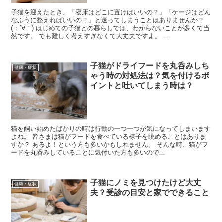
子猫を迎えたとき、「寝床はどこに置けばいいの？」「ケージはどん
なふうに整えればいいの？」と迷ってしまうことはありませんか？
(；´∀｀) はじめての子猫との暮らしでは、わからないことが多くて当
然です。 でも難しく考えすぎなくて大丈夫ですよ。 ...
子猫がドライフードを丸呑みしち
健康・症状
ゃう時の対処法は？気を付けるポ
イントと吐いてしまう時は？
猫を飼い始めたばかりの時は行動の一つ一つが気になってしまいます
よね。 皆さまは猫がフードを食べている様子を眺めることはありま
すか？ あるよ！という方も多いかもしれません。 そんな時、猫がフ
ードを丸呑みしていることに気付いた方も多いので...
子猫にノミを見つけたけど大丈
健康・症状
夫？受診の目安と家でできること