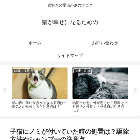
猫好きの愛猫の為のブログ
猫が幸せになるための
ホーム
お問い合わせ
サイトマップ
健康・症状
健康・症状
健
対処
猫の舌に黒い斑点ができる原因は？
猫同士が急に仲が悪くなる原因は？
猫を
法
病気との見分け方と注意点は？
対処法と仲良くさせる時の注意点
て？
は？
子猫にノミが付いていた時の処置は？駆除
方法やシャンプーの注意点